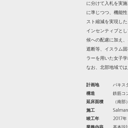
に分けて入札を実施
に準じつつ、機能性
スト縮減を実現した
インセンティブとし
候への配慮に加え、
遮断等、イスラム固
ラーを用いた女子学
なお、北部地域では
計画地
パキス
構造
鉄筋コ
延床面積
（南部）
施工
Salman
竣工年
2017年
業務内容
基本設