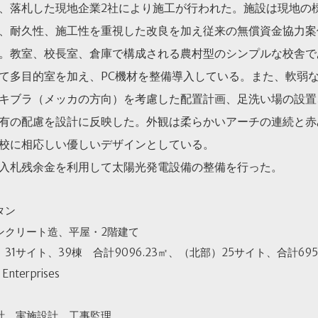
、落札した現地企業2社により施工が行われた。施設は現地の
、耐久性、施工性を重視した改良を加え従来の無償資金協力案
。教室、校長室、倉庫で構成される農村型のシンプルな校舎で
て多目的室を加え、PC機材を整備導入している。また、軟弱
キブラ（メッカの方向）を考慮した配置計画、足洗い場の設置
有の配慮を設計に反映した。外観は柔らかいアーチの連続と赤
校に相応しい優しいデザインとしている。
入札残余金を利用して太陽光発電設備の整備を行った。
タン
ンクリート造、平屋・2階建て
31サイト、39棟 合計9096.23㎡、（北部）25サイト、合計6953
 Enterprises
計、実施設計、工事監理