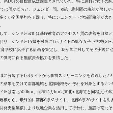
り、MDGsの目標達成は困難とされていた。特に農村部女子の
育では僅か15％と、ジェンダー間、都市-農村間の格差が著し
多くが全国平均を下回り、特にジェンダー・地域間格差が大き
。
して、シンド州政府は基礎教育のアクセスと質の改善を目標と
り、シンド州14県を対象に133サイトの既存女子小学校(G1-
基礎教育学校に拡張する計画を策定し、我が国に対してその実現に
の供与に係る無償資金協力を要請した。
域に分散する133サイトから事前スクリーニングを通過した79
の結果を受けて南部地域と北部地域それぞれを対象とする2つ
州は南北500km、面積14万km2(東北+北海道と同程度)の
規模から、最終的に南部6県31サイト、北部6県26サイトを対
開発支援無償により現地企業を活用して行われ、施設は南北そ