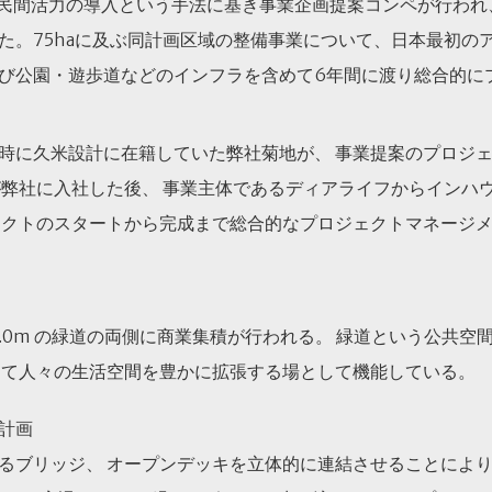
て民間活力の導入という手法に基き事業企画提案コンペが行われ
た。75haに及ぶ同計画区域の整備事業について、日本最初の
び公園・遊歩道などのインフラを含めて6年間に渡り総合的に
時に久米設計に在籍していた弊社菊地が、 事業提案のプロジ
が弊社に入社した後、 事業主体であるディアライフからインハ
ェクトのスタートから完成まで総合的なプロジェクトマネージ
2.0m の緑道の両側に商業集積が行われる。 緑道という公共空
して人々の生活空間を豊かに拡張する場として機能している。
線計画
るブリッジ、 オープンデッキを立体的に連結させることにより