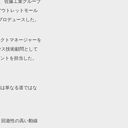
、 佐藤工業グループ
アウトレットモール
プロデュースした。
ェクトマネージャーを
ウス技術顧問として
メントを担当した。
間は単なる道ではな
 回遊性の高い動線