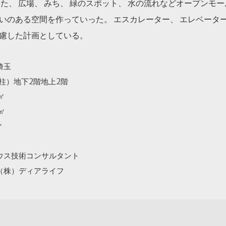
また、 広場、 みち、 緑のスポット、 水の流れなどオープンモ
いのある空間を作っていった。 エスカレーター、 エレベータ
配慮した計画としている。
埼玉
（柱）地下2階地上2階
6㎡
1㎡
㎡
ウス技術コンサルタント
（株）ディアライフ