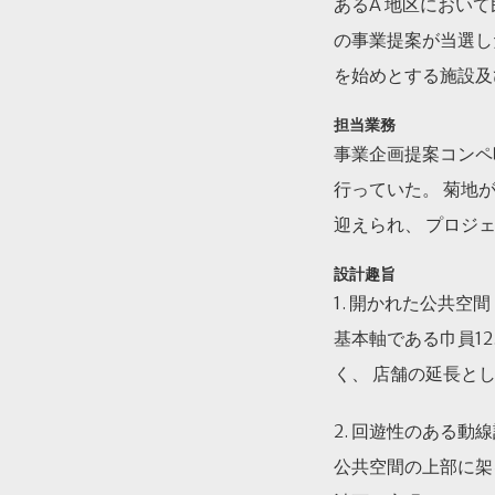
あるA 地区におい
の事業提案が当選し
を始めとする施設及
担当業務
事業企画提案コンペ
行っていた。 菊地
迎えられ、 プロジ
設計趣旨
1. 開かれた公共空間
基本軸である巾員1
く、 店舗の延長と
2. 回遊性のある動
公共空間の上部に架