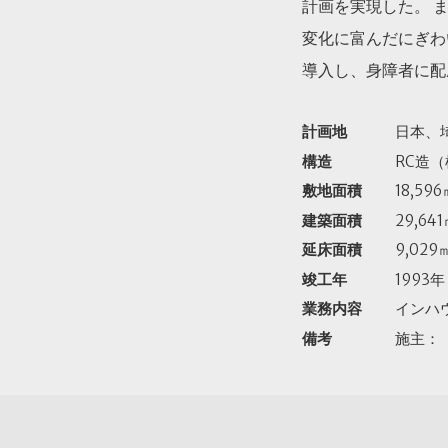
計画を実現した。 
変化に富んだにぎわ
導入し、身障者に
計画地
日本、
構造
RC造
敷地面積
18,59
建築面積
29,64
延床面積
9,029
竣工年
1993年
業務内容
インハ
備考
施主：